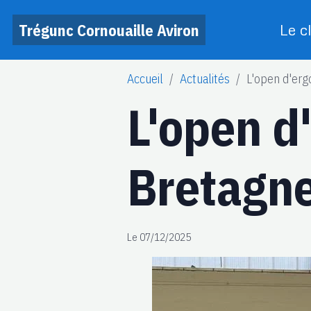
Trégunc Cornouaille Aviron
Le c
Accueil
Actualités
L'open d'ergo
L'open d
Bretagne
Le 07/12/2025