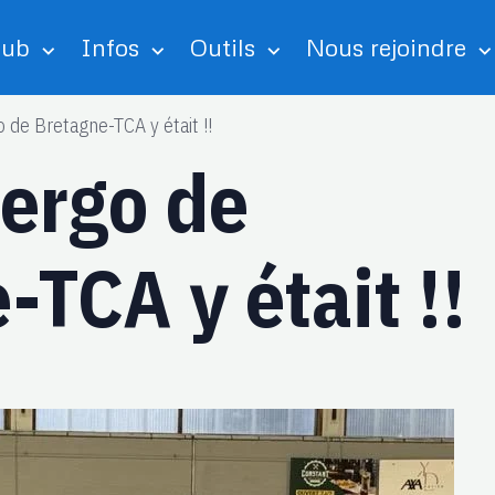
lub
Infos
Outils
Nous rejoindre
 de Bretagne-TCA y était !!
'ergo de
-TCA y était !!