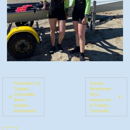
Précédent : Le
Suivant :
Trégunc
Randonnée
Cornouaille
de la
Aviron
presque-ile,
prépare
le Trégunc
activement l...
Cornouaill...