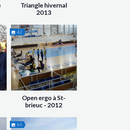
e
Triangle hivernal
2013
42
Open ergo à St-
brieuc - 2012
60