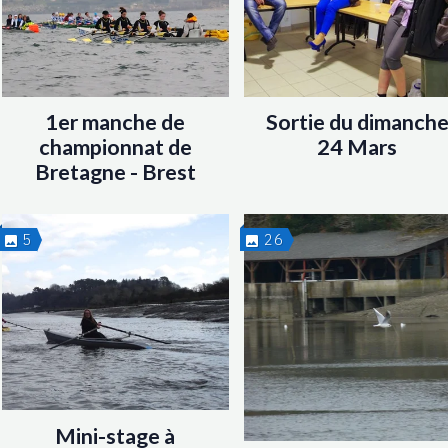
1er manche de
Sortie du dimanch
championnat de
24 Mars
Bretagne - Brest
5
26
Mini-stage à