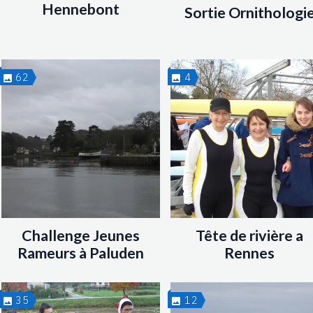
Hennebont
Sortie Ornithologi
62
4
Challenge Jeunes
Tête de rivière a
Rameurs à Paluden
Rennes
35
12