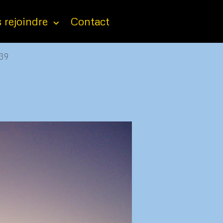
 rejoindre
Contact
39