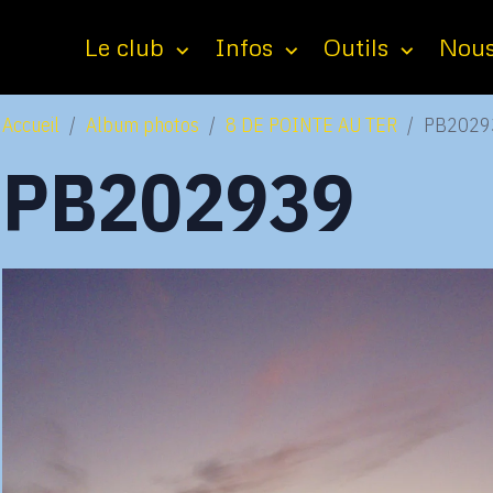
Le club
Infos
Outils
Nous
Accueil
Album photos
8 DE POINTE AU TER
PB2029
PB202939