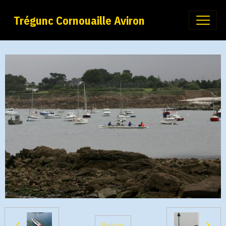
Trégunc Cornouaille Aviron
Retour