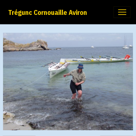
Trégunc Cornouaille Aviron