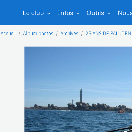
Le club
Infos
Outils
Nous
Accueil
Album photos
Archives
25 ANS DE PALUDEN