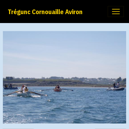
Trégunc Cornouaille Aviron