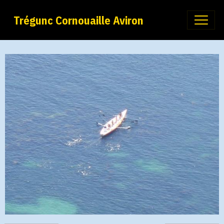
Trégunc Cornouaille Aviron