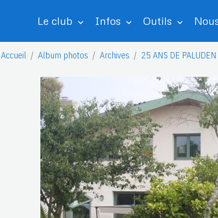
Le club
Infos
Outils
Nous
Accueil
Album photos
Archives
25 ANS DE PALUDEN