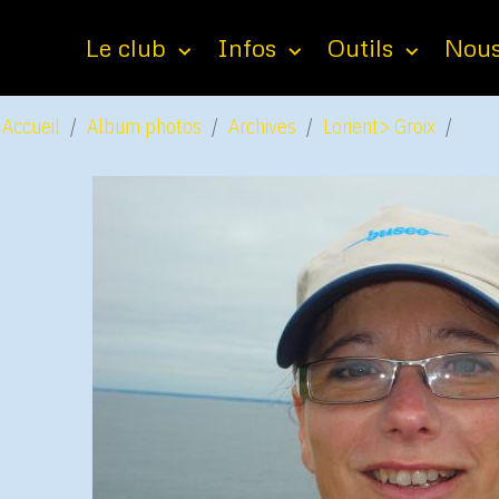
Le club
Infos
Outils
Nous
Accueil
Album photos
Archives
Lorient> Groix