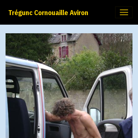
Trégunc Cornouaille Aviron