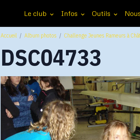
Le club
Infos
Outils
Nous
Accueil
Album photos
Challenge Jeunes Rameurs à Chât
DSC04733