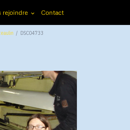
 rejoindre
Contact
eaulin
DSC04733