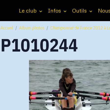
Le club
Infos
Outils
Nous
Accueil
Album photos
Championnat de France 2012 à Lo
P1010244