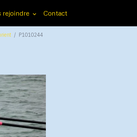
 rejoindre
Contact
rient
P1010244