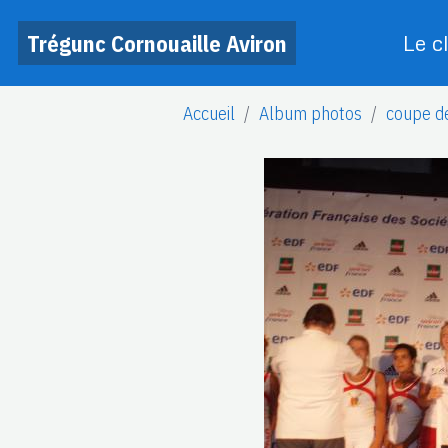
Trégunc Cornouaille Aviron
Le c
Accueil
Album photos
coupe d