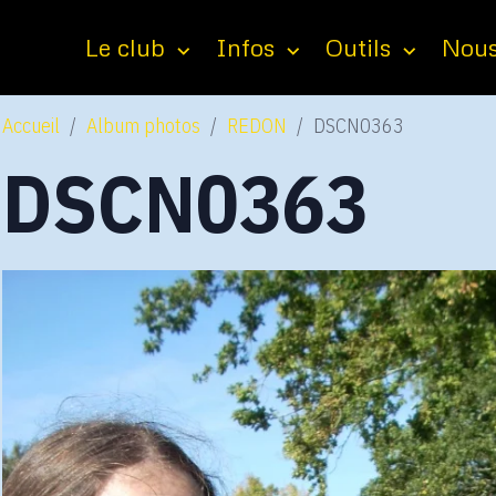
Le club
Infos
Outils
Nous
Accueil
Album photos
REDON
DSCN0363
DSCN0363