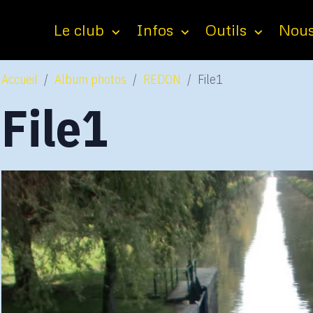
Le club
Infos
Outils
Nous
Accueil
Album photos
REDON
File1
File1