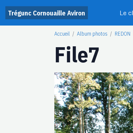
Trégunc Cornouaille Aviron
Le c
Accueil
Album photos
REDON
File7