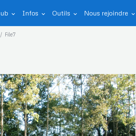
lub
Infos
Outils
Nous rejoindre
File7