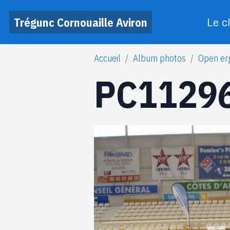
Trégunc Cornouaille Aviron
Le c
Accueil
Album photos
Open er
PC1129