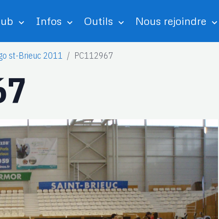
lub
Infos
Outils
Nous rejoindre
go st-Brieuc 2011
PC112967
67