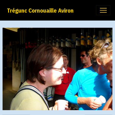
Trégunc Cornouaille Aviron