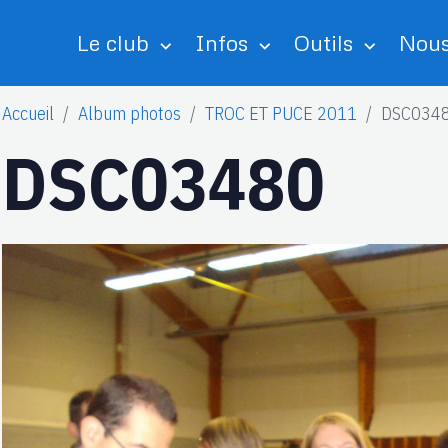
Le club
Infos
Outils
Nous
Accueil
Album photos
TROC ET PUCE 2011
DSC034
DSC03480