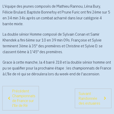
L'équipe des jeunes composés de Mathieu Rannou, Léna Bury,
Félicie Brulard, Baptiste Bonnefoy et Prune Furic ont fini 2ème sur 5
en 34 min 34s après un combat acharné dans leur catégorie 4
barrée mixte.
La double sénior Homme composé de Sylvain Conan et Samir
Khendek a fini 6ème sur 10 en 39 min 09s.
Françoise et Sylvie
terminent 3ème à 35" des premières et Christine et Sylvie D. se
classent 6ème à 1'45" des premières.
Grace à cette manche, la 4 barré J18 et la double sénior homme ont
pu se qualifier pour la prochaine étape : les championnats de France
à L'île de ré qui se déroulera lors du week-end de l'ascension.
Précédent :
Suivant :
Championnats
Randonnée
de France sur
des estuaires
l'île de Ré